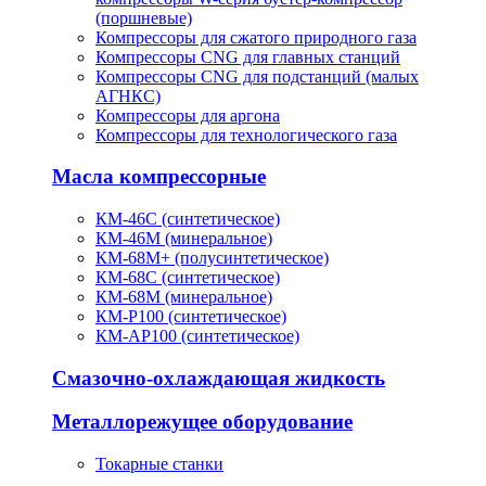
(поршневые)
Компрессоры для сжатого природного газа
Компрессоры CNG для главных станций
Компрессоры CNG для подстанций (малых
АГНКС)
Компрессоры для аргона
Компрессоры для технологического газа
Масла компрессорные
КМ-46С (синтетическое)
КМ-46М (минеральное)
КМ-68М+ (полусинтетическое)
КМ-68С (синтетическое)
КМ-68М (минеральное)
КМ-Р100 (синтетическое)
КМ-АР100 (синтетическое)
Смазочно-охлаждающая жидкость
Металлорежущее оборудование
Токарные станки