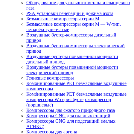
Оборудование для угольного метана и сланцевого
газа
PSA-установки генерации и дожима азота
Безмасляные компрессоры серии M
Безмасляные компрессоры серии M — W-тип,
четырёхступенчатые
Воздушные бустер-компрессоры дизельный
привод
Воздушные бустер-компрессоры электрический
привод
Воздушные бустеры повышенной мощности
дизельный привод
Воздушные бустеры повышенной мощности
электрический привод
Гелиевые компрессоры
Комбинированные PET безмасляные воздушные
компрессоры
Комбинированные PET безмасляные воздушные
компрессоры W-серия бустер-компрессор
(поршневые)
Компрессоры для сжатого природного газа
Компрессоры CNG для главных станций
Компрессоры CNG для подстанций (малых
АГНКС)
Компрессоры для аргона