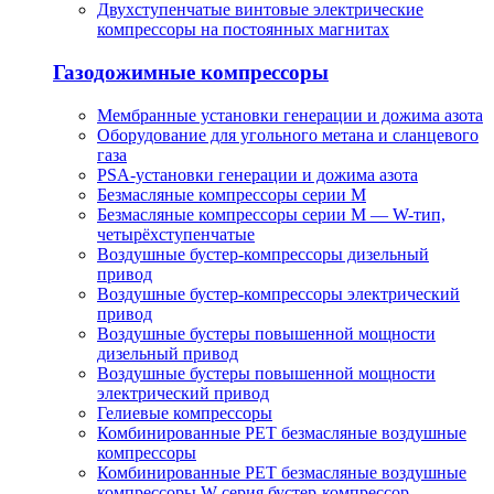
Двухступенчатые винтовые электрические
компрессоры на постоянных магнитах
Газодожимные компрессоры
Мембранные установки генерации и дожима азота
Оборудование для угольного метана и сланцевого
газа
PSA-установки генерации и дожима азота
Безмасляные компрессоры серии M
Безмасляные компрессоры серии M — W-тип,
четырёхступенчатые
Воздушные бустер-компрессоры дизельный
привод
Воздушные бустер-компрессоры электрический
привод
Воздушные бустеры повышенной мощности
дизельный привод
Воздушные бустеры повышенной мощности
электрический привод
Гелиевые компрессоры
Комбинированные PET безмасляные воздушные
компрессоры
Комбинированные PET безмасляные воздушные
компрессоры W-серия бустер-компрессор