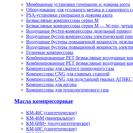
Мембранные установки генерации и дожима азота
Оборудование для угольного метана и сланцевого г
PSA-установки генерации и дожима азота
Безмасляные компрессоры серии M
Безмасляные компрессоры серии M — W-тип, четы
Воздушные бустер-компрессоры дизельный привод
Воздушные бустер-компрессоры электрический при
Воздушные бустеры повышенной мощности дизель
Воздушные бустеры повышенной мощности электр
Гелиевые компрессоры
Комбинированные PET безмасляные воздушные ко
Комбинированные PET безмасляные воздушные ком
Компрессоры для сжатого природного газа
Компрессоры CNG для главных станций
Компрессоры CNG для подстанций (малых АГНКС
Компрессоры для аргона
Компрессоры для технологического газа
Масла компрессорные
КМ-46С (синтетическое)
КМ-46М (минеральное)
КМ-68М+ (полусинтетическое)
КМ-68С (синтетическое)