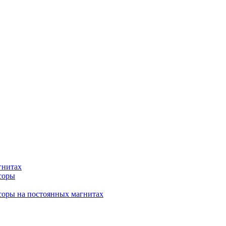
гнитах
соры
соры на постоянных магнитах