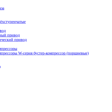
аза
рёхступенчатые
вод
ный привод
ический привод
мпрессоры
прессоры W-серия бустер-компрессор (поршневые)
)