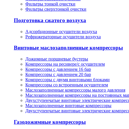
Фильтры тонкой очистки
Фильтры сверхтонкой очистки
Подготовка сжатого воздуха
Адсорбционные осушители воздуха
Рефрижераторные осушители воздуха
Винтовые маслозаполненные компрессоры
Дожимные поршневые бустеры
Компрессоры на ресивере/с осушителем
Компрессоры с давлением 16 бар
Компрессоры с давлением 20 бар
Компрессоры с двумя винтовыми блоками
Компрессоры со встроенным осушителем
Маслозаполненные компрессоры малого давления
Маслозаполненные компрессоры на постоянных ма
Двухступенчатые винтовые электрические компрес
Маслозаполненные винтовые компрессоры
Двухступенчатые винтовые электрические компрес
Газодожимные компрессоры