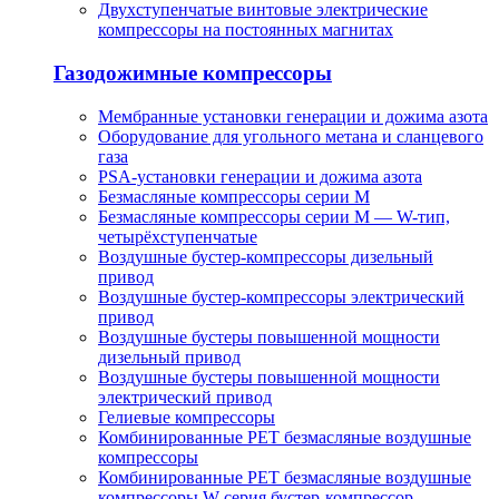
Двухступенчатые винтовые электрические
компрессоры на постоянных магнитах
Газодожимные компрессоры
Мембранные установки генерации и дожима азота
Оборудование для угольного метана и сланцевого
газа
PSA-установки генерации и дожима азота
Безмасляные компрессоры серии M
Безмасляные компрессоры серии M — W-тип,
четырёхступенчатые
Воздушные бустер-компрессоры дизельный
привод
Воздушные бустер-компрессоры электрический
привод
Воздушные бустеры повышенной мощности
дизельный привод
Воздушные бустеры повышенной мощности
электрический привод
Гелиевые компрессоры
Комбинированные PET безмасляные воздушные
компрессоры
Комбинированные PET безмасляные воздушные
компрессоры W-серия бустер-компрессор