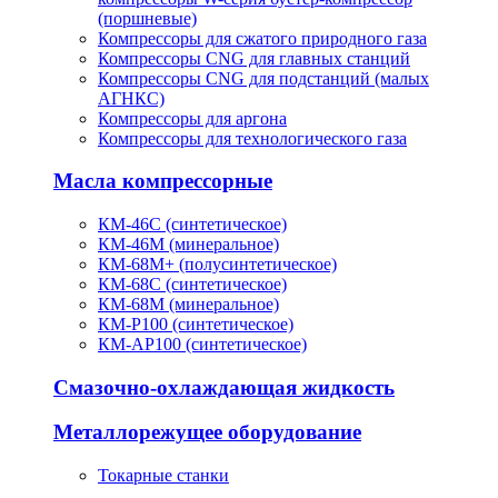
(поршневые)
Компрессоры для сжатого природного газа
Компрессоры CNG для главных станций
Компрессоры CNG для подстанций (малых
АГНКС)
Компрессоры для аргона
Компрессоры для технологического газа
Масла компрессорные
КМ-46С (синтетическое)
КМ-46М (минеральное)
КМ-68М+ (полусинтетическое)
КМ-68С (синтетическое)
КМ-68М (минеральное)
КМ-Р100 (синтетическое)
КМ-АР100 (синтетическое)
Смазочно-охлаждающая жидкость
Металлорежущее оборудование
Токарные станки