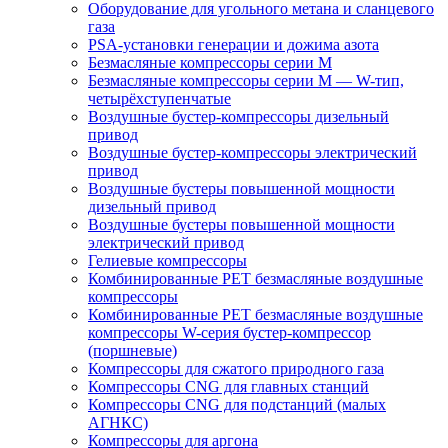
Оборудование для угольного метана и сланцевого
газа
PSA-установки генерации и дожима азота
Безмасляные компрессоры серии M
Безмасляные компрессоры серии M — W-тип,
четырёхступенчатые
Воздушные бустер-компрессоры дизельный
привод
Воздушные бустер-компрессоры электрический
привод
Воздушные бустеры повышенной мощности
дизельный привод
Воздушные бустеры повышенной мощности
электрический привод
Гелиевые компрессоры
Комбинированные PET безмасляные воздушные
компрессоры
Комбинированные PET безмасляные воздушные
компрессоры W-серия бустер-компрессор
(поршневые)
Компрессоры для сжатого природного газа
Компрессоры CNG для главных станций
Компрессоры CNG для подстанций (малых
АГНКС)
Компрессоры для аргона