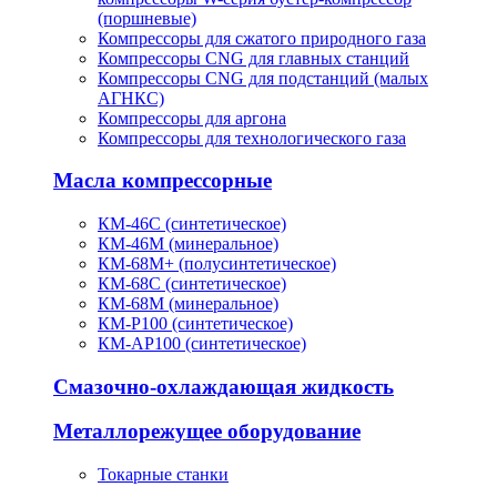
(поршневые)
Компрессоры для сжатого природного газа
Компрессоры CNG для главных станций
Компрессоры CNG для подстанций (малых
АГНКС)
Компрессоры для аргона
Компрессоры для технологического газа
Масла компрессорные
КМ-46С (синтетическое)
КМ-46М (минеральное)
КМ-68М+ (полусинтетическое)
КМ-68С (синтетическое)
КМ-68М (минеральное)
КМ-Р100 (синтетическое)
КМ-АР100 (синтетическое)
Смазочно-охлаждающая жидкость
Металлорежущее оборудование
Токарные станки