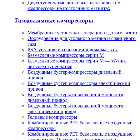
Двухступенчатые винтовые электрические
компрессоры на постоянных магнитах
Газодожимные компрессоры
Мембранные установки генерации и дожима азота
Оборудование для угольного метана и сланцевого
газа
PSA-установки генерации и дожима азота
Безмасляные компрессоры серии M
Безмасляные компрессоры серии M — W-тип,
четырёхступенчатые
Воздушные бустер-компрессоры дизельный
привод
Воздушные бустер-компрессоры электрический
привод
Воздушные бустеры повышенной мощности
дизельный привод
Воздушные бустеры повышенной мощности
электрический привод
Гелиевые компрессоры
Комбинированные PET безмасляные воздушные
компрессоры
Комбинированные PET безмасляные воздушные
компрессоры W-серия бустер-компрессор