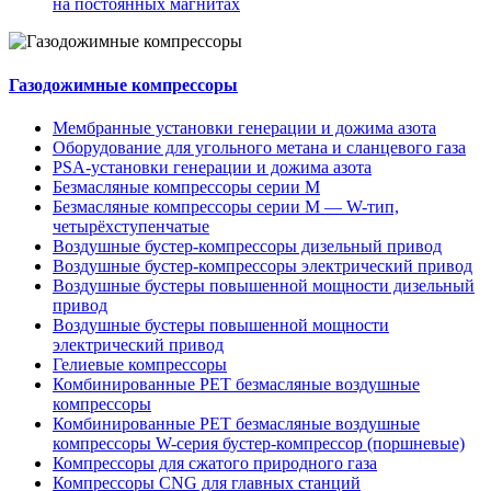
на постоянных магнитах
Газодожимные компрессоры
Мембранные установки генерации и дожима азота
Оборудование для угольного метана и сланцевого газа
PSA-установки генерации и дожима азота
Безмасляные компрессоры серии M
Безмасляные компрессоры серии M — W-тип,
четырёхступенчатые
Воздушные бустер-компрессоры дизельный привод
Воздушные бустер-компрессоры электрический привод
Воздушные бустеры повышенной мощности дизельный
привод
Воздушные бустеры повышенной мощности
электрический привод
Гелиевые компрессоры
Комбинированные PET безмасляные воздушные
компрессоры
Комбинированные PET безмасляные воздушные
компрессоры W-серия бустер-компрессор (поршневые)
Компрессоры для сжатого природного газа
Компрессоры CNG для главных станций