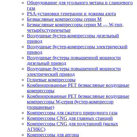
Оборудование для угольного метана и сланцевого
газа
PSA-установки генерации и дожима азота
Безмасляные компрессоры серии M
Безмасляные компрессоры серии M — W-тип,
четырёхступенчатые
Воздушные бустер-компрессоры дизельный
привод
Воздушные бустер-компрессоры электрический
привод
Воздушные бустеры повышенной мощности
дизельный привод
Воздушные бустеры повышенной мощности
электрический привод
Гелиевые компрессоры
Комбинированные PET безмасляные воздушные
компрессоры
Комбинированные PET безмасляные воздушные
компрессоры W-серия бустер-компрессор
(поршневые)
Компрессоры для сжатого природного газа
Компрессоры CNG для главных станций
Компрессоры CNG для подстанций (малых
АГНКС)
Компрессоры для аргона