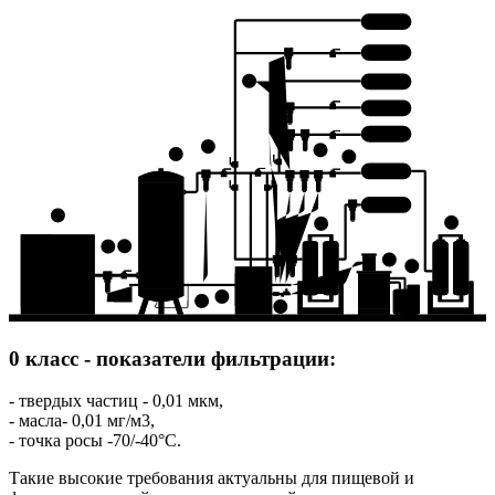
6 КЛАСС
5 КЛАСС
8
4 КЛАСС
3 КЛАСС
2 КЛАСС
5
9
4
10
1 КЛАСС
0 КЛАСС
1
15
14
3
2
12
13
7
6
11
0 класс - показатели фильтрации:
- твердых частиц - 0,01 мкм,
- масла- 0,01 мг/м3,
- точка росы -70/-40°C.
Такие высокие требования актуальны для пищевой и