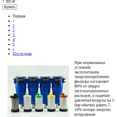
7 395
₽
Купить
Первая
«
1
2
3
4
5
»
Последняя
При нормальных
условиях
эксплуатации
энергопотребление
фильтра составляет
80% от общих
эксплуатационных
расходов, а падение
давления воздуха на 1
бар обычно равно 7-
10% потерь энергии
воздушным