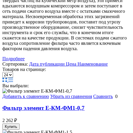
твердых частиц на кубический метр воздуха), эти примеси
вдыхаются воздушным компрессором и затем поступают в
сеть подачи сжатого воздуха вместе с остатками смазочного
материала. Несвоевременная обработка этих загрязнений
приведет к коррозии трубопроводов, поставит под угрозу
производственное оборудование, снизит чувствительность
инструмента и срок его службы, что в конечном итоге
скажется на качестве продукции. В системах подачи сжатого
воздуха сопротивление фильтра часто является ключевым
фактором падения давления воздуха.
Подробнее
Сортировка:
Дата публикации
Цена
Наименование
Товаров на странице:
Вы выбрали:
Добавить к сравнению
Убрать из сравнения
Сравнить
0
Фильтр элемент Е-КМ-ФМ1-0,7
2 262
₽
Купить