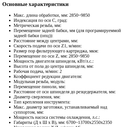
Основные характеристики
Макс. длина обработки, мм:
2850~9850
Индексация по оси C, град:
Метрическая резьба, мм:
Перемещение задней бабки, мм (для програмируеммой
задней бабки (опц)):
Расстояние между центрами, мм:
Скорость подачи по оси Z1, м/мин:
Размер пор фильтрующего картриджа, мкм:
Перемещение по оси Z, мм:
2850~9850
Мощность двигателя шпинделя, кВт/л.с.:
Высота от пола до центра шпинделя, мм:
Рабочая подача, м/мин:
2
Коэффициент редукции двигателя:
Модульная резьба, модуль:
Перемещение пиноли, мм:
Расстояние от оси шпинделя до резцедержателя, мм:
Диаметр сверления, мм:
Тип крепления инструмента:
Макс. диаметр заготовки, устанавливаемый над
суппортом, мм:
Мощность насоса системы охлаждения, л.с.:
Габариты (Д x Ш х В), мм:
6700~13700х2550х2350