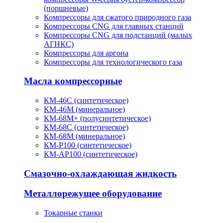
(поршневые)
Компрессоры для сжатого природного газа
Компрессоры CNG для главных станций
Компрессоры CNG для подстанций (малых
АГНКС)
Компрессоры для аргона
Компрессоры для технологического газа
Масла компрессорные
КМ-46С (синтетическое)
КМ-46М (минеральное)
КМ-68М+ (полусинтетическое)
КМ-68С (синтетическое)
КМ-68М (минеральное)
КМ-Р100 (синтетическое)
КМ-АР100 (синтетическое)
Смазочно-охлаждающая жидкость
Металлорежущее оборудование
Токарные станки