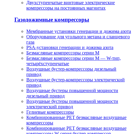
Двухступенчатые винтовые электрические
компрессоры на постоянных магнитах
Газодожимные компрессоры
Мембранные установки генерации и дожима азота
Оборудование для угольного метана и сланцевого
газа
PSA-установки генерации и дожима азота
Безмасляные компрессоры серии M
Безмасляные компрессоры серии M — W-тип,
четырёхступенчатые
Воздушные бустер-компрессоры дизельный
привод
Воздушные бустер-компрессоры электрический
привод
Воздушные бустеры повышенной мощности
дизельный привод
Воздушные бустеры повышенной мощности
электрический привод
Гелиевые компрессоры
Комбинированные PET безмасляные воздушные
компрессоры
Комбинированные PET безмасляные воздушные
компрессоры W-серия бустер-компрессор