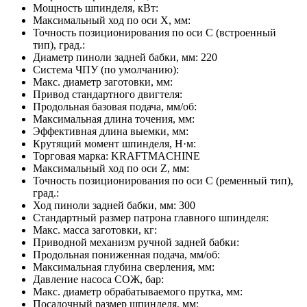
Мощность шпинделя, кВт:
Максимальный ход по оси X, мм:
Точность позиционирования по оси C (встроенный
тип), град.:
Диаметр пиноли задней бабки, мм:
220
Система ЧПУ (по умолчанию):
Макс. диаметр заготовки, мм:
Привод стандартного двигтеля:
Продольная базовая подача, мм/об:
Максимальная длина точения, мм:
Эффективная длина выемки, мм:
Крутящий момент шпинделя, Н·м:
Торговая марка:
KRAFTMACHINE
Максимальный ход по оси Z, мм:
Точность позиционирования по оси C (ременный тип),
град.:
Ход пиноли задней бабки, мм:
300
Стандартный размер патрона главного шпинделя:
Макс. масса заготовки, кг:
Приводной механизм ручной задней бабки:
Продольная пониженная подача, мм/об:
Максимальная глубина сверления, мм:
Давление насоса СОЖ, бар:
Макс. диаметр обрабатываемого прутка, мм:
Посадочный размер шпинделя, мм: