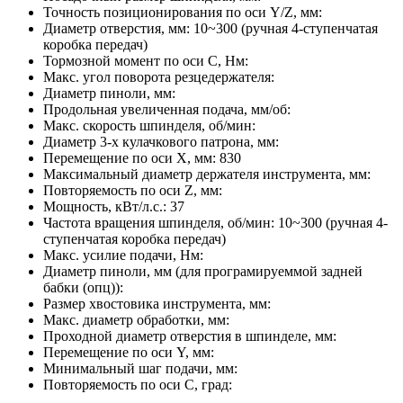
Точность позиционирования по оси Y/Z, мм:
Диаметр отверстия, мм:
10~300 (ручная 4-ступенчатая
коробка передач)
Тормозной момент по оси C, Нм:
Макс. угол поворота резцедержателя:
Диаметр пиноли, мм:
Продольная увеличенная подача, мм/об:
Макс. скорость шпинделя, об/мин:
Диаметр 3-х кулачкового патрона, мм:
Перемещение по оси X, мм:
830
Максимальный диаметр держателя инструмента, мм:
Повторяемость по оси Z, мм:
Мощность, кВт/л.с.:
37
Частота вращения шпинделя, об/мин:
10~300 (ручная 4-
ступенчатая коробка передач)
Макс. усилие подачи, Нм:
Диаметр пиноли, мм (для програмируеммой задней
бабки (опц)):
Размер хвостовика инструмента, мм:
Макс. диаметр обработки, мм:
Проходной диаметр отверстия в шпинделе, мм:
Перемещение по оси Y, мм:
Минимальный шаг подачи, мм:
Повторяемость по оси C, град: