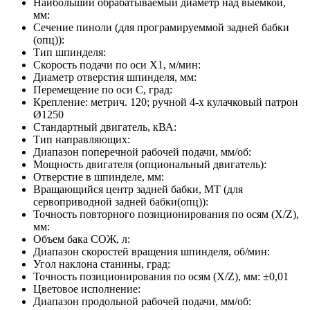
Наибольший обрабатываемый диаметр над выемкой,
мм:
Сечение пиноли (для програмируеммой задней бабки
(опц)):
Тип шпинделя:
Скорость подачи по оси X1, м/мин:
Диаметр отверстия шпинделя, мм:
Перемещение по оси C, град:
Крепление:
метрич. 120; ручной 4-х кулачковый патрон
Ø1250
Стандартный двигатель, кВА:
Тип направляющих:
Диапазон поперечной рабочей подачи, мм/об:
Мощность двигателя (опциональный двигатель):
Отверстие в шпинделе, мм:
Вращающийся центр задней бабки, МТ (для
сервоприводной задней бабки(опц)):
Точность повторного позиционирования по осям (X/Z),
мм:
Объем бака СОЖ, л:
Диапазон скоростей вращения шпинделя, об/мин:
Угол наклона станины, град:
Точность позиционирования по осям (X/Z), мм:
±0,01
Цветовое исполнение:
Диапазон продольной рабочей подачи, мм/об: