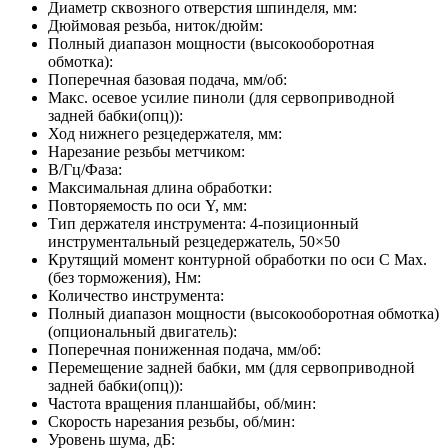
Диаметр сквозного отверстия шпинделя, мм:
Дюймовая резьба, ниток/дюйм:
Полный диапазон мощности (высокооборотная
обмотка):
Поперечная базовая подача, мм/об:
Макс. осевое усилие пиноли (для сервоприводной
задней бабки(опц)):
Ход нижнего резцедержателя, мм:
Нарезание резьбы метчиком:
В/Гц/Фаза:
Максимальная длина обработки:
Повторяемость по оси Y, мм:
Тип держателя инструмента:
4-позиционный
инструментальный резцедержатель, 50×50
Крутящий момент контурной обработки по оси C Max.
(без торможения), Нм:
Количество инструмента:
Полный диапазон мощности (высокооборотная обмотка)
(опциональный двигатель):
Поперечная пониженная подача, мм/об:
Перемещение задней бабки, мм (для сервоприводной
задней бабки(опц)):
Частота вращения планшайбы, об/мин:
Скорость нарезания резьбы, об/мин:
Уровень шума, дБ: