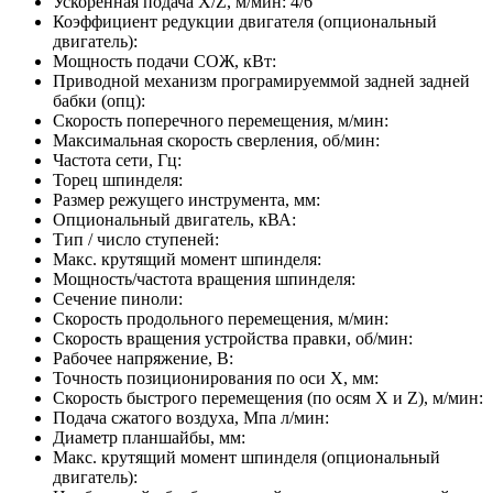
Ускоренная подача Х/Z, м/мин:
4/6
Коэффициент редукции двигателя (опциональный
двигатель):
Мощность подачи СОЖ, кВт:
Приводной механизм програмируеммой задней задней
бабки (опц):
Скорость поперечного перемещения, м/мин:
Максимальная скорость сверления, об/мин:
Частота сети, Гц:
Торец шпинделя:
Размер режущего инструмента, мм:
Опциональный двигатель, кВА:
Тип / число ступеней:
Макс. крутящий момент шпинделя:
Мощность/частота вращения шпинделя:
Сечение пиноли:
Скорость продольного перемещения, м/мин:
Скорость вращения устройства правки, об/мин:
Рабочее напряжение, В:
Точность позиционирования по оси X, мм:
Скорость быстрого перемещения (по осям X и Z), м/мин:
Подача сжатого воздуха, Мпа л/мин:
Диаметр планшайбы, мм:
Макс. крутящий момент шпинделя (опциональный
двигатель):