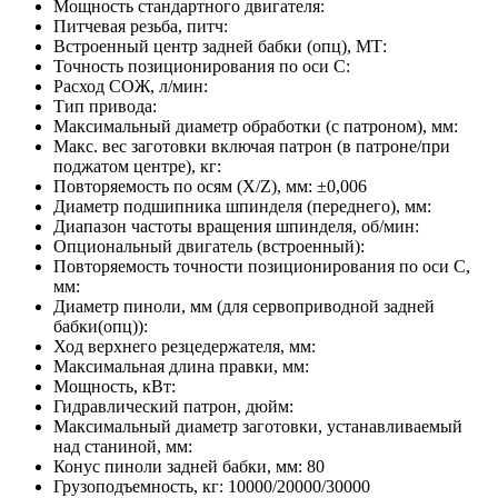
Мощность стандартного двигателя:
Питчевая резьба, питч:
Встроенный центр задней бабки (опц), МТ:
Точность позиционирования по оси C:
Расход СОЖ, л/мин:
Тип привода:
Максимальный диаметр обработки (с патроном), мм:
Макс. вес заготовки включая патрон (в патроне/при
поджатом центре), кг:
Повторяемость по осям (X/Z), мм:
±0,006
Диаметр подшипника шпинделя (переднего), мм:
Диапазон частоты вращения шпинделя, об/мин:
Опциональный двигатель (встроенный):
Повторяемость точности позиционирования по оси C,
мм:
Диаметр пиноли, мм (для сервоприводной задней
бабки(опц)):
Ход верхнего резцедержателя, мм:
Максимальная длина правки, мм:
Мощность, кВт:
Гидравлический патрон, дюйм:
Максимальный диаметр заготовки, устанавливаемый
над станиной, мм:
Конус пиноли задней бабки, мм:
80
Грузоподъемность, кг:
10000/20000/30000