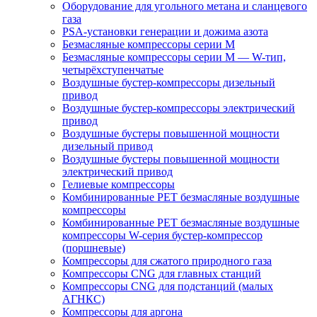
Оборудование для угольного метана и сланцевого
газа
PSA-установки генерации и дожима азота
Безмасляные компрессоры серии M
Безмасляные компрессоры серии M — W-тип,
четырёхступенчатые
Воздушные бустер-компрессоры дизельный
привод
Воздушные бустер-компрессоры электрический
привод
Воздушные бустеры повышенной мощности
дизельный привод
Воздушные бустеры повышенной мощности
электрический привод
Гелиевые компрессоры
Комбинированные PET безмасляные воздушные
компрессоры
Комбинированные PET безмасляные воздушные
компрессоры W-серия бустер-компрессор
(поршневые)
Компрессоры для сжатого природного газа
Компрессоры CNG для главных станций
Компрессоры CNG для подстанций (малых
АГНКС)
Компрессоры для аргона