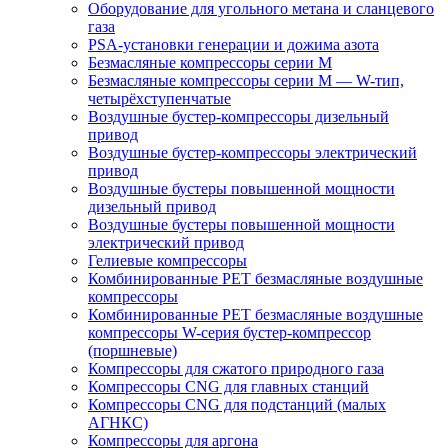
Оборудование для угольного метана и сланцевого
газа
PSA-установки генерации и дожима азота
Безмасляные компрессоры серии M
Безмасляные компрессоры серии M — W-тип,
четырёхступенчатые
Воздушные бустер-компрессоры дизельный
привод
Воздушные бустер-компрессоры электрический
привод
Воздушные бустеры повышенной мощности
дизельный привод
Воздушные бустеры повышенной мощности
электрический привод
Гелиевые компрессоры
Комбинированные PET безмасляные воздушные
компрессоры
Комбинированные PET безмасляные воздушные
компрессоры W-серия бустер-компрессор
(поршневые)
Компрессоры для сжатого природного газа
Компрессоры CNG для главных станций
Компрессоры CNG для подстанций (малых
АГНКС)
Компрессоры для аргона