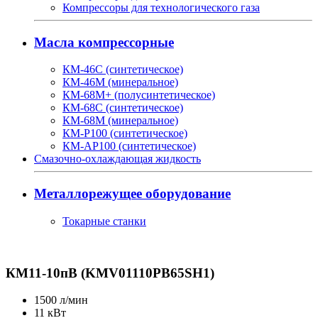
Компрессоры для технологического газа
Масла компрессорные
КМ-46С (синтетическое)
КМ-46М (минеральное)
КМ-68М+ (полусинтетическое)
КМ-68С (синтетическое)
КМ-68М (минеральное)
КМ-Р100 (синтетическое)
КМ-АР100 (синтетическое)
Смазочно-охлаждающая жидкость
Металлорежущее оборудование
Токарные станки
КМ11-10пВ (KMV01110PB65SH1)
1500
л/мин
11
кВт