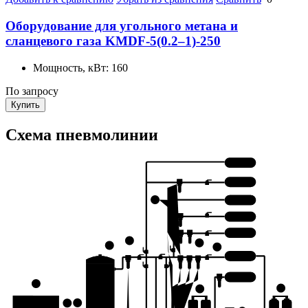
Оборудование для угольного метана и
сланцевого газа KMDF-5(0.2–1)-250
Мощность, кВт:
160
По запросу
Купить
Схема пневмолинии
6 КЛАСС
5 КЛАСС
8
4 КЛАСС
3 КЛАСС
2 КЛАСС
5
9
4
10
1 КЛАСС
0 КЛАСС
1
15
14
3
2