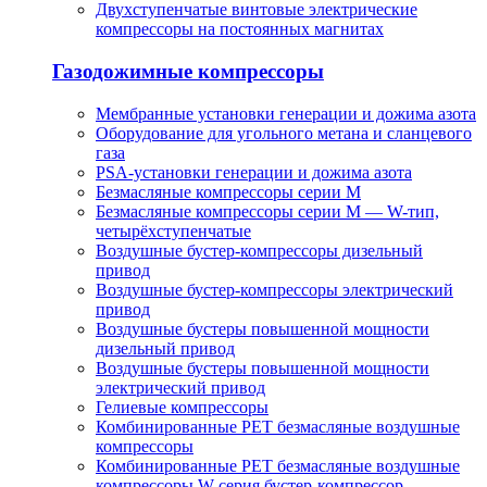
Двухступенчатые винтовые электрические
компрессоры на постоянных магнитах
Газодожимные компрессоры
Мембранные установки генерации и дожима азота
Оборудование для угольного метана и сланцевого
газа
PSA-установки генерации и дожима азота
Безмасляные компрессоры серии M
Безмасляные компрессоры серии M — W-тип,
четырёхступенчатые
Воздушные бустер-компрессоры дизельный
привод
Воздушные бустер-компрессоры электрический
привод
Воздушные бустеры повышенной мощности
дизельный привод
Воздушные бустеры повышенной мощности
электрический привод
Гелиевые компрессоры
Комбинированные PET безмасляные воздушные
компрессоры
Комбинированные PET безмасляные воздушные
компрессоры W-серия бустер-компрессор