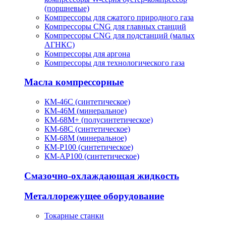
(поршневые)
Компрессоры для сжатого природного газа
Компрессоры CNG для главных станций
Компрессоры CNG для подстанций (малых
АГНКС)
Компрессоры для аргона
Компрессоры для технологического газа
Масла компрессорные
КМ-46С (синтетическое)
КМ-46М (минеральное)
КМ-68М+ (полусинтетическое)
КМ-68С (синтетическое)
КМ-68М (минеральное)
КМ-Р100 (синтетическое)
КМ-АР100 (синтетическое)
Смазочно-охлаждающая жидкость
Металлорежущее оборудование
Токарные станки